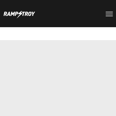
тренировки
Парки
мероприятия
RS цех
туры
Позвонить в скейт-парк
и
онлайн запись
записаться
на тренировку +7 (800) 250-51-06