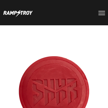
тренировки
Парки
мероприятия
RS цех
туры
Позвонить в скейт-парк
и
онлайн запись
записаться
на тренировку +7 (800) 250-51-06