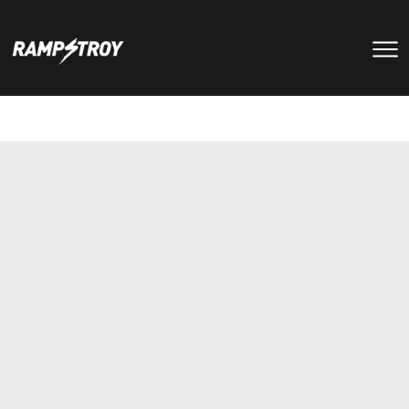
тренировки
Парки
мероприятия
RS цех
туры
Позвонить в скейт-парк
и
онлайн запись
записаться
на тренировку +7 (800) 250-51-06