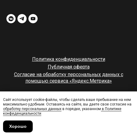
Политика конфиденциальности
Публичная оферта
Согласие на обработку персональных данных с
помощью сервиса «Яндекс.Метрика»
© rampstroy
Сайт использует cookie-файлы, чтобы сделать ваше пребывание на нем
максимально удобным. Оставаясь на сайте, вы даете свое согласие на
наверх
обработку персональных данных
в порядке, указанном
в Политике
конфиденциальности
Хорошо