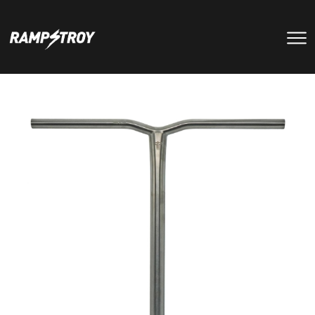
тренировки
Парки
мероприятия
RS цех
туры
Позвонить в скейт-парк
и
онлайн запись
записаться
на тренировку +7 (800) 250-51-06