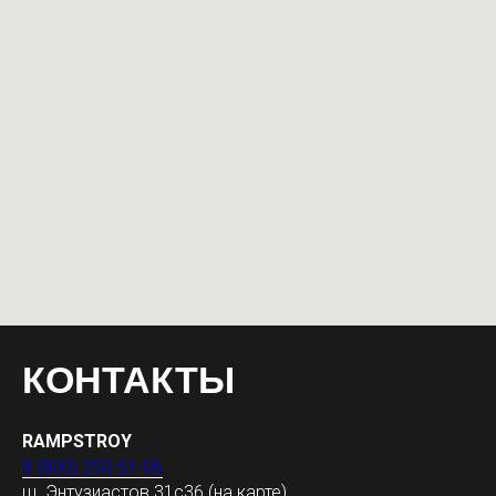
КОНТАКТЫ
RAMPSTROY
8 (800) 250-51-06
ш. Энтузиастов 31с36
(на карте)