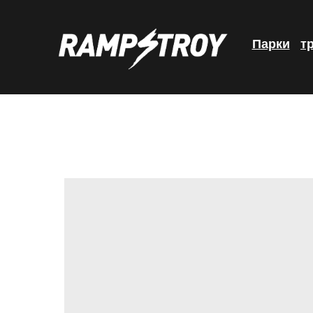
Парки
т