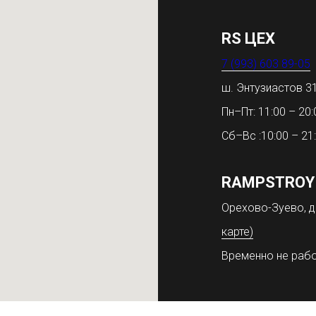
RS ЦЕХ
7 (993) 603 89-05
ш. Энтузиастов 
Пн–Пт: 11:00 – 20:
Сб–Вс :10:00 – 21
RAMPSTROY
Орехово-Зуево, д
карте)
Временно не раб