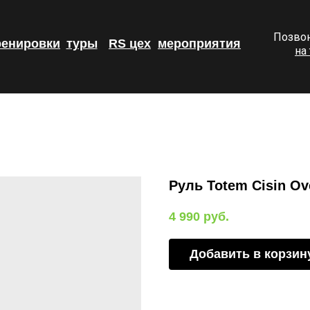
Позвон
ренировки
туры
RS цех
мероприятия
на
Руль Totem Cisin Ov
4 990
руб.
Добавить в корзин