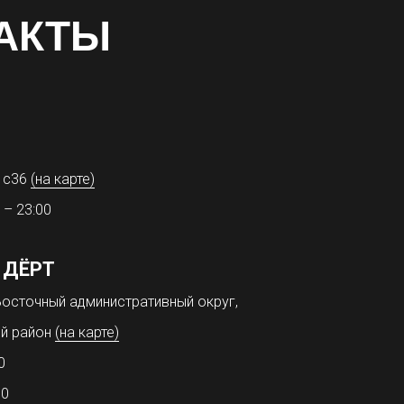
АКТЫ
31с36
(на карте)
 – 23:00
 ДЁРТ
осточный административный округ,
й район
(на карте)
0
00