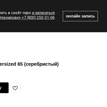
ить в скейт-парк
и записаться
онлайн запись
 тренировку +7 (800) 250-51-06
ersized 65 (серебристый)
у