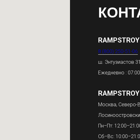
КОНТ
RAMPSTROY
8 (800) 250-51-06
ш. Энтузиастов 
Ежедневно : 07:00
RAMPSTROY
Москва, Северо-В
Лосиноостровски
Пн–Пт: 12:00–21:0
Сб–Вс: 10:00–21: