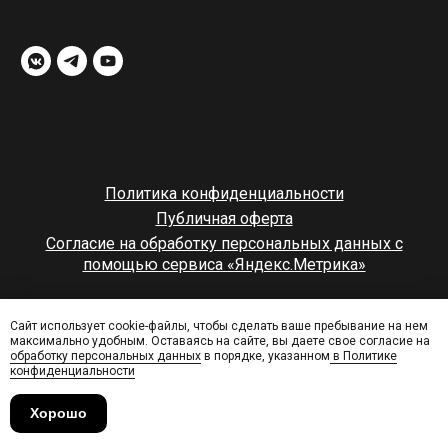
Политика конфиденциальности
Публичная оферта
Согласие на обработку персональных данных с
помощью сервиса «Яндекс.Метрика»
© rampstroy
Сайт использует cookie-файлы, чтобы сделать ваше пребывание на нем
максимально удобным. Оставаясь на сайте, вы даете свое согласие на
наверх
обработку персональных данных
в порядке, указанном
в Политике
конфиденциальности
Хорошо