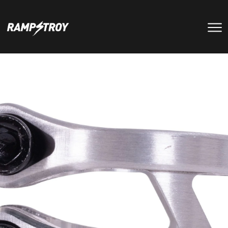
тренировки
Парки
мероприятия
RS цех
туры
Позвонить в скейт-парк
и
онлайн запись
записаться
на тренировку +7 (800) 250-51-06