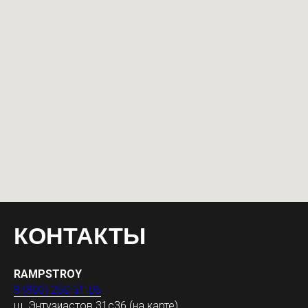
КОНТАКТЫ
RAMPSTROY
8 (800) 250-51-06
ш. Энтузиастов 31с36
(на карте)