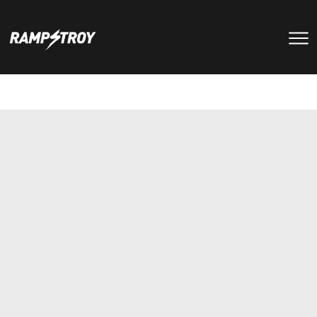
тренировки
Парки
мероприятия
RS цех
туры
Позвонить в скейт-парк
и
онлайн запись
записаться
на тренировку +7 (800) 250-51-06