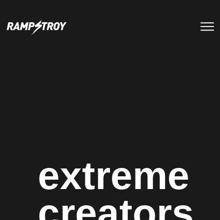
тренировки
Парки
мероприятия
RS цех
туры
Позвонить в скейт-парк
и
онлайн запись
записаться
на тренировку +7 (800) 250-51-06
extreme
creators