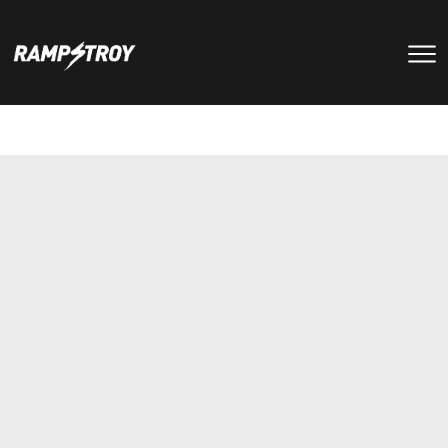
тренировки
Парки
мероприятия
RS цех
туры
Позвонить в скейт-парк
и
онлайн запись
записаться
на тренировку +7 (800) 250-51-06