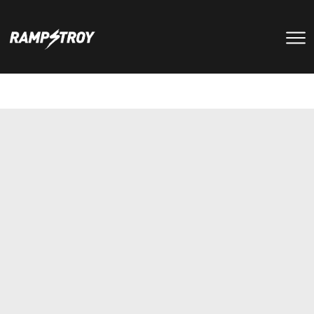
тренировки
Парки
мероприятия
RS цех
туры
Позвонить в скейт-парк
и
онлайн запись
записаться
на тренировку +7 (800) 250-51-06