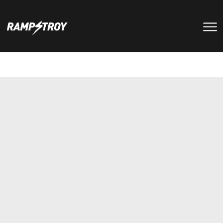
тренировки
Парки
мероприятия
RS цех
туры
Позвонить в скейт-парк
и
онлайн запись
записаться
на тренировку +7 (800) 250-51-06