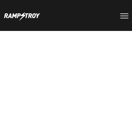
тренировки
Парки
мероприятия
RS цех
туры
Позвонить в скейт-парк
и
онлайн запись
записаться
на тренировку +7 (800) 250-51-06