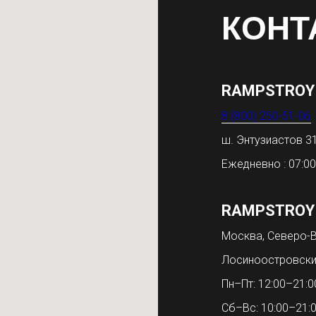
КОНТ
RAMPSTROY
8 (800) 250-51-06
ш. Энтузиастов 
Ежедневно : 07:00
RAMPSTROY
Москва, Северо-В
Лосиноостровски
Пн–Пт: 12:00–21:0
Сб–Вс: 10:00–21: