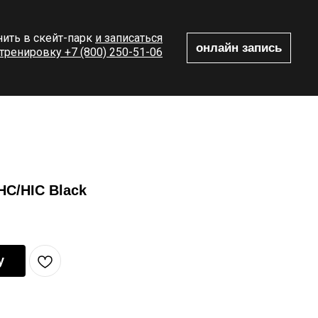
ить в скейт-парк
и записаться
онлайн запись
 тренировку +7 (800) 250-51-06
IHC/HIC Black
у