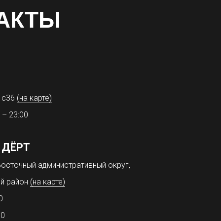
АКТЫ
31с36
(на карте)
 – 23:00
 ДЁРТ
осточный административный округ,
й район
(на карте)
0
00