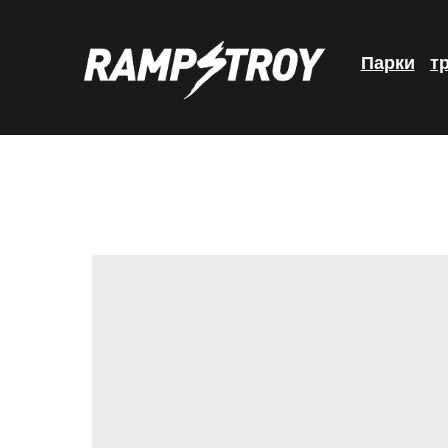
Парки
т