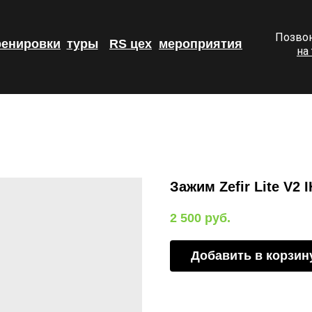
Позвон
ренировки
туры
RS цех
мероприятия
на
Зажим Zefir Lite V2 
2 500
руб.
Добавить в корзин