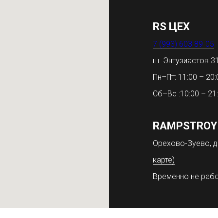
RS ЦЕХ
7 (993) 603 89-05
ш. Энтузиастов 
Пн–Пт: 11:00 – 20:
Сб–Вс :10:00 – 21
RAMPSTROY
Орехово-Зуево, д
карте)
Временно не раб