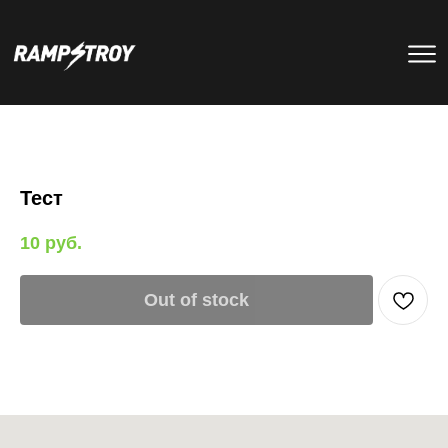
тренировки
Парки
мероприятия
RS цех
туры
Позвонить в скейт-парк
и
онлайн запись
записаться
Тест
на тренировку +7 (800) 250-51-06
10
руб.
Out of stock