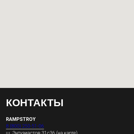
КОНТАКТЫ
RAMPSTROY
8 (800) 250-51-06
ш. Энтузиастов 31с36
(на карте)