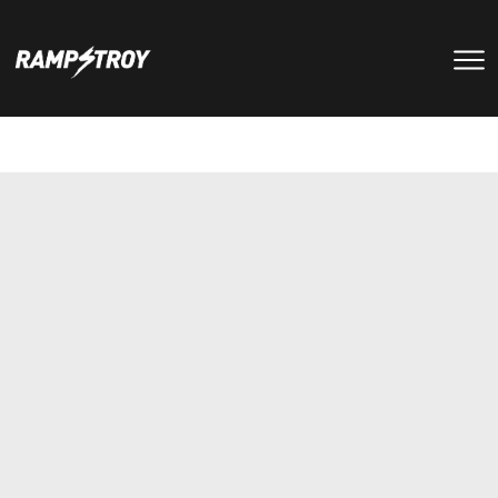
тренировки
Парки
мероприятия
RS цех
туры
Позвонить в скейт-парк
и
онлайн запись
записаться
на тренировку +7 (800) 250-51-06