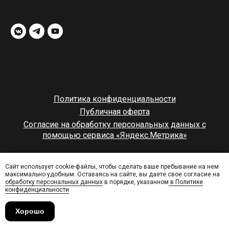
Политика конфиденциальности
Публичная оферта
Согласие на обработку персональных данных с
помощью сервиса «Яндекс.Метрика»
© rampstroy
Сайт использует cookie-файлы, чтобы сделать ваше пребывание на нем
максимально удобным. Оставаясь на сайте, вы даете свое согласие на
наверх
обработку персональных данных
в порядке, указанном
в Политике
конфиденциальности
Хорошо