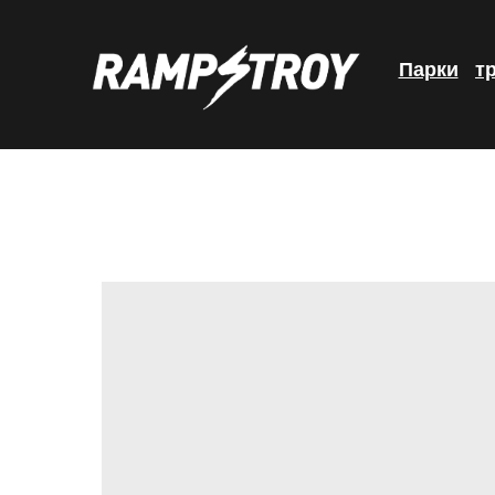
Парки
т