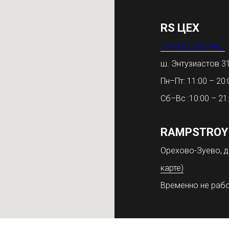
RS ЦЕХ
7 (993) 603 89-05
ш. Энтузиастов 
Пн–Пт: 11:00 – 20:
Сб–Вс :10:00 – 21
RAMPSTROY
Орехово-Зуево, д
карте)
Временно не раб