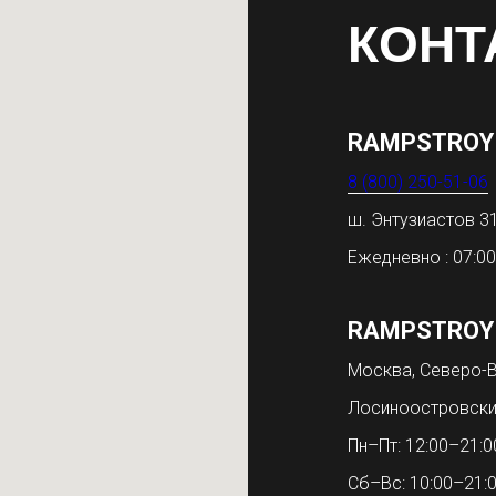
КОНТ
RAMPSTROY
8 (800) 250-51-06
ш. Энтузиастов 
Ежедневно : 07:00
RAMPSTROY
Москва, Северо-В
Лосиноостровски
Пн–Пт: 12:00–21:0
Сб–Вс: 10:00–21: