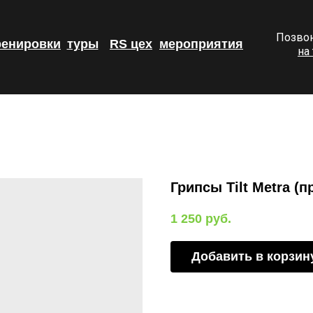
Позвон
ренировки
туры
RS цех
мероприятия
на
Грипсы Tilt Metra (
1 250
руб.
Добавить в корзин