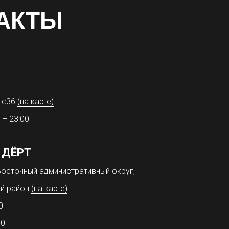
АКТЫ
31с36
(на карте)
 – 23:00
 ДЁРТ
осточный административный округ,
й район
(на карте)
0
00