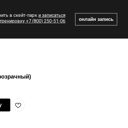
ить в скейт-парк
и записаться
онлайн запись
 тренировку +7 (800) 250-51-06
прозрачный)
у