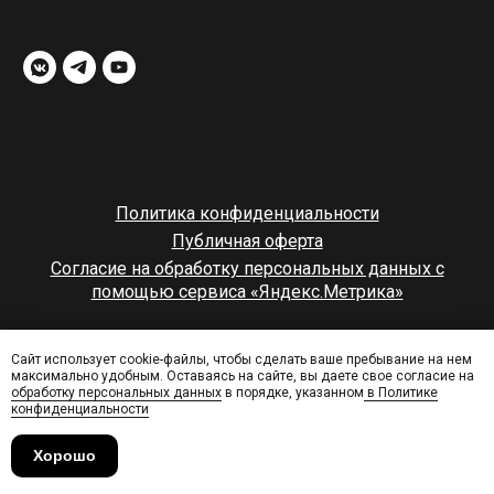
Политика конфиденциальности
Публичная оферта
Согласие на обработку персональных данных с
помощью сервиса «Яндекс.Метрика»
© rampstroy
Сайт использует cookie-файлы, чтобы сделать ваше пребывание на нем
максимально удобным. Оставаясь на сайте, вы даете свое согласие на
наверх
обработку персональных данных
в порядке, указанном
в Политике
конфиденциальности
Хорошо