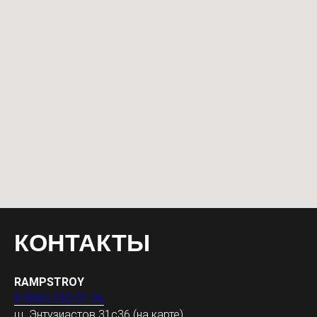
КОНТАКТЫ
RAMPSTROY
8 (800) 250-51-06
ш. Энтузиастов 31с36
(на карте)