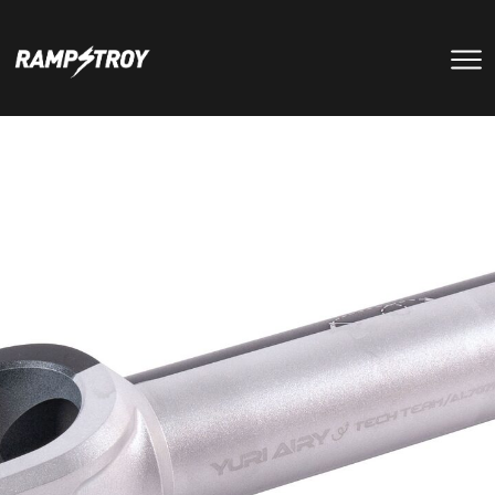
тренировки
Парки
мероприятия
RS цех
туры
Позвонить в скейт-парк
и
онлайн запись
записаться
на тренировку +7 (800) 250-51-06