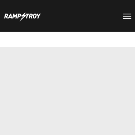
тренировки
Парки
мероприятия
RS цех
туры
Позвонить в скейт-парк
и
онлайн запись
записаться
на тренировку +7 (800) 250-51-06