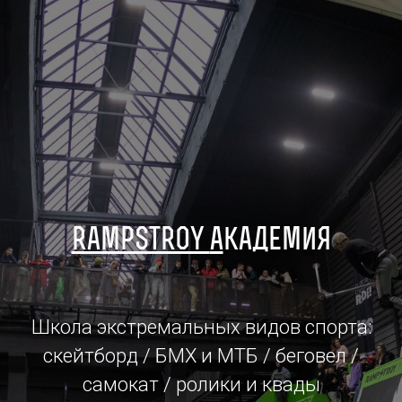
rampstroy
а
кадемия
Школа экстремальных видов спорта:
скейтборд / БМХ и МТБ / беговел /
самокат / ролики и квады