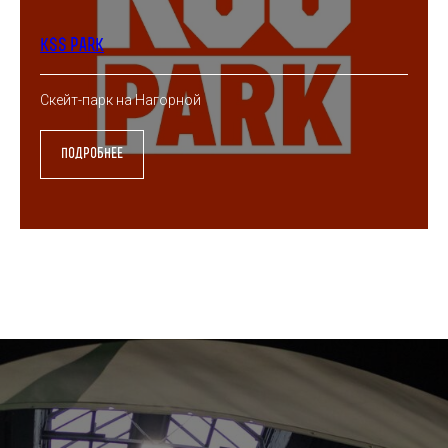
kss park
Скейт-парк на Нагорной
подробнее