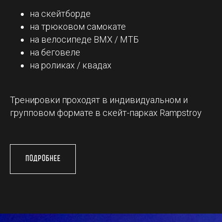
на скейтборде
на трюковом самокате
на велосипеде BMX / МТБ
на беговеле
на роликах / квадах
Тренировки проходят в индивидуальном и
групповом формате в скейт-парках Rampstroy
подробнее