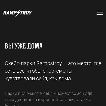
тренировки
Парки
мероприятия
RS цех
туры
Позвонить в скейт-парк
и
онлайн запись
записаться
ВЫ УЖЕ ДОМА
на тренировку +7 (800) 250-51-06
Скейт-парки Rampstroy — это место, где
есть все, чтобы спортсмены
чувствовали себя, как дома
Парки включают в себя множество зон для
всех дисциплин и уровней катания, а также
батуты!