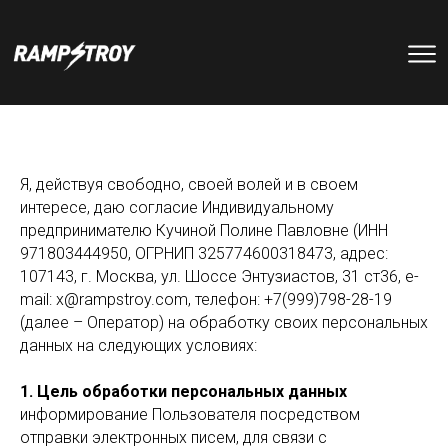
тренировки
Парки
мероприятия
RS цех
Позвонить в скейт-парк
и
онлайн запись
записаться
Я, действуя свободно, своей волей и в своем
на тренировку +7 (800) 250-51-06
интересе, даю согласие Индивидуальному
предпринимателю Кучиной Полине Павловне (ИНН
971803444950, ОГРНИП 325774600318473, адрес:
107143, г. Москва, ул. Шоссе Энтузиастов, 31 ст36, e-
mail: x@rampstroy.com, телефон: +7(999)798-28-19
(далее – Оператор) на обработку своих персональных
данных на следующих условиях:
1. Цель обработки персональных данных
информирование Пользователя посредством
отправки электронных писем, для связи с