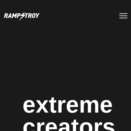
тренировки
Парки
мероприятия
RS цех
туры
Позвонить в скейт-парк
и
онлайн запись
записаться
на тренировку +7 (800) 250-51-06
extreme
creators