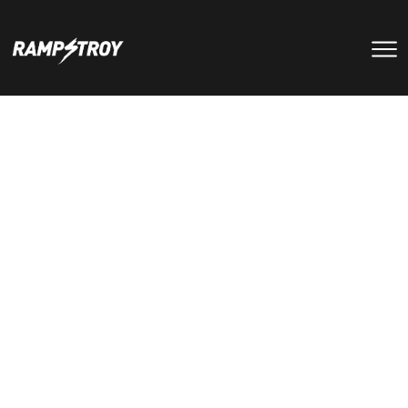
тренировки
Парки
мероприятия
RS цех
туры
Позвонить в скейт-парк
и
онлайн запись
записаться
на тренировку +7 (800) 250-51-06