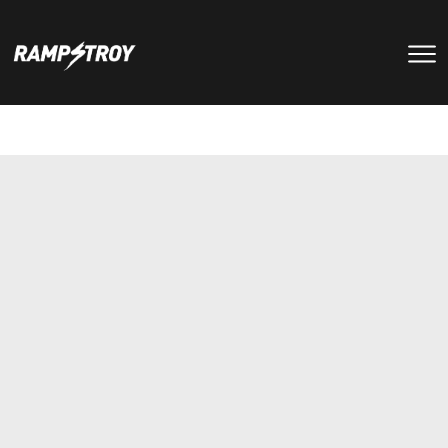
тренировки
Парки
мероприятия
RS цех
туры
Позвонить в скейт-парк
и
онлайн запись
записаться
на тренировку +7 (800) 250-51-06