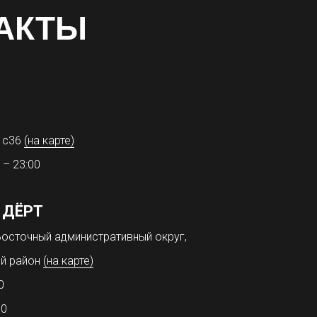
АКТЫ
31с36
(на карте)
 – 23:00
 ДЁРТ
осточный административный округ,
й район
(на карте)
0
00