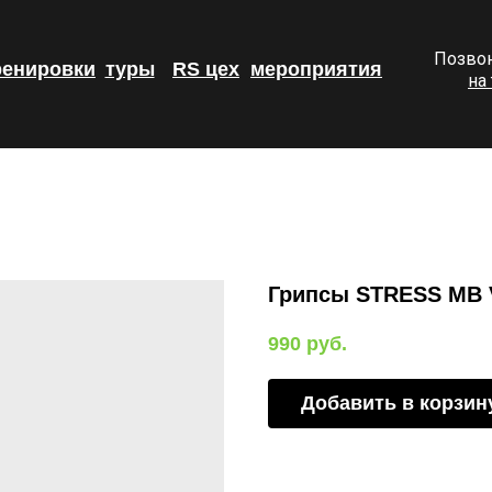
Позвон
ренировки
туры
RS цех
мероприятия
на
Грипсы STRESS MB V
990
руб.
Добавить в корзин