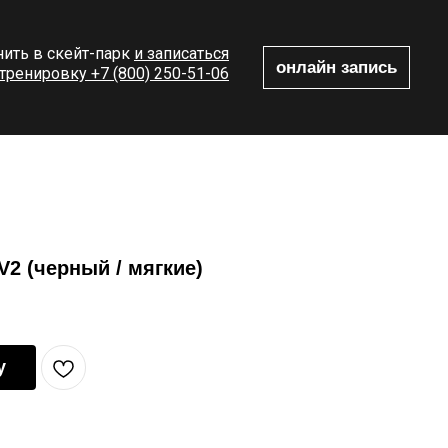
ить в скейт-парк
и записаться
онлайн запись
 тренировку +7 (800) 250-51-06
2 (черный / мягкие)
у