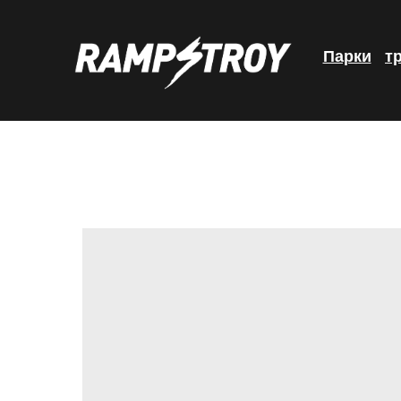
Парки
т