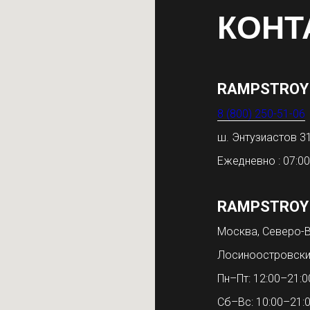
КОНТ
RAMPSTROY
8 (800) 250-51-06
ш. Энтузиастов 
Ежедневно : 07:00
RAMPSTROY
Москва, Северо-В
Лосиноостровски
Пн–Пт: 12:00–21:0
Сб–Вс: 10:00–21: