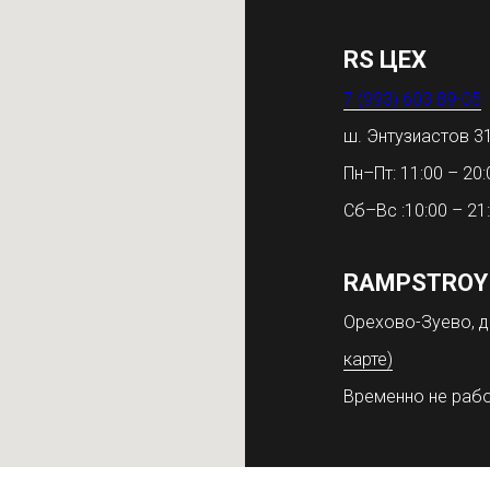
RS ЦЕХ
7 (993) 603 89-05
ш. Энтузиастов 
Пн–Пт: 11:00 – 20:
Сб–Вс :10:00 – 21
RAMPSTROY
Орехово-Зуево, д
карте)
Временно не раб