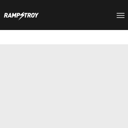
тренировки
Парки
мероприятия
RS цех
туры
Позвонить в скейт-парк
и
онлайн запись
записаться
на тренировку +7 (800) 250-51-06