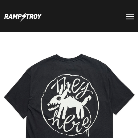
тренировки
Парки
мероприятия
RS цех
туры
Позвонить в скейт-парк
и
онлайн запись
записаться
на тренировку +7 (800) 250-51-06