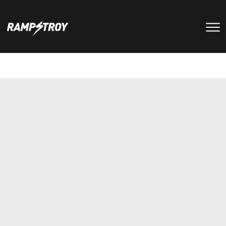
тренировки
Парки
мероприятия
RS цех
туры
Позвонить в скейт-парк
и
онлайн запись
записаться
на тренировку +7 (800) 250-51-06